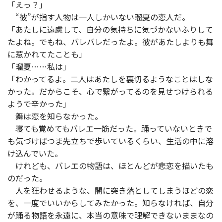
「えっ？」
“彼”が指す人物は一人しかいない――瑠夏の恋人だ。
「あたしに遠慮して、自分の気持ちに気づかないふりして
たよね。でもね、バレバレだったよ。彼があたしよりも舞
に惹かれてたことも」
「瑠夏……私は」
「わかってるよ。二人はあたしを裏切るようなことはしな
かった。だからこそ、心で繋がってるのを見せつけられる
ようで辛かった」
舞は恋を知らなかった。
寝ても覚めてもバレエ一筋だった。踊っていないときで
も気づけばつま先立ちで歩いているくらい、生活の中に溶
け込んでいた。
けれども、バレエの物語は、ほとんどが悲恋を描いたも
のだった。
人を狂わせるような、闇に突き落としてしまうほどの恋
を、一度でいいからしてみたかった。知らなければ、自分
が踊る物語を永遠に、本当の意味で理解できないままなの