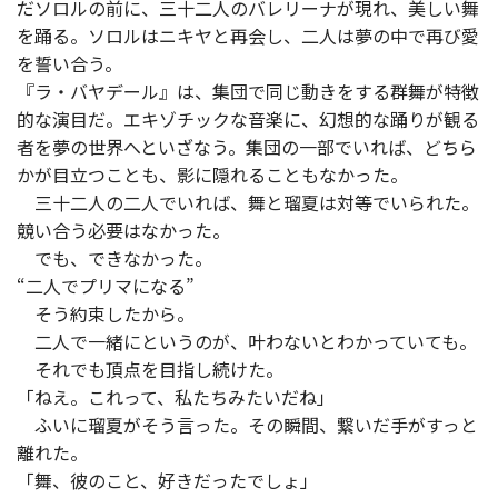
だソロルの前に、三十二人のバレリーナが現れ、美しい舞
を踊る。ソロルはニキヤと再会し、二人は夢の中で再び愛
を誓い合う。
『ラ・バヤデール』は、集団で同じ動きをする群舞が特徴
的な演目だ。エキゾチックな音楽に、幻想的な踊りが観る
者を夢の世界へといざなう。集団の一部でいれば、どちら
かが目立つことも、影に隠れることもなかった。
三十二人の二人でいれば、舞と瑠夏は対等でいられた。
競い合う必要はなかった。
でも、できなかった。
“二人でプリマになる”
そう約束したから。
二人で一緒にというのが、叶わないとわかっていても。
それでも頂点を目指し続けた。
「ねえ。これって、私たちみたいだね」
ふいに瑠夏がそう言った。その瞬間、繋いだ手がすっと
離れた。
「舞、彼のこと、好きだったでしょ」