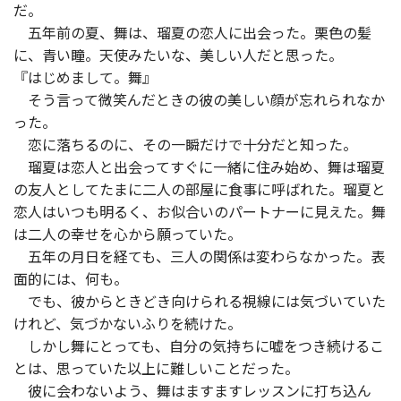
だ。
五年前の夏、舞は、瑠夏の恋人に出会った。栗色の髪
に、青い瞳。天使みたいな、美しい人だと思った。
『はじめまして。舞』
そう言って微笑んだときの彼の美しい顔が忘れられなか
った。
恋に落ちるのに、その一瞬だけで十分だと知った。
瑠夏は恋人と出会ってすぐに一緒に住み始め、舞は瑠夏
の友人としてたまに二人の部屋に食事に呼ばれた。瑠夏と
恋人はいつも明るく、お似合いのパートナーに見えた。舞
は二人の幸せを心から願っていた。
五年の月日を経ても、三人の関係は変わらなかった。表
面的には、何も。
でも、彼からときどき向けられる視線には気づいていた
けれど、気づかないふりを続けた。
しかし舞にとっても、自分の気持ちに嘘をつき続けるこ
とは、思っていた以上に難しいことだった。
彼に会わないよう、舞はますますレッスンに打ち込ん