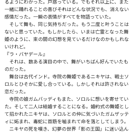
るようにわかった。戸惑っている。でもそれ以上に、また
一緒に踊れることの喜び――それはどんな状況でも、消えない
感情だった。一瞬の表情がすべてを物語っていた。
そして舞も、同じ気持ちだった。もう二度と叶うことは
ないと思っていた。もしかしたら、いまは亡霊となった舞
姫のように、束の間の幻想を見ているだけなのかもしれな
いけれど。
『ラ・バヤデール』
それは、数ある演目の中で、舞がいちばん好んでいたも
のだった。
舞台は古代インド。寺院の舞姫であるニキヤは、戦士ソ
ロルとひそかに愛し合っている。しかしそれは許されない
恋だった。
寺院の娘ガムバッディもまた、ソロルに想いを寄せてい
た。そして二人は結婚することになる。婚約式の舞姫とし
て招かれたニキヤは、ソロルとの仲に気づいたガムザッテ
ィに妬まれ、毒蛇に首筋を噛まれて命を落としてしまう。
ニキヤの死を嘆き、幻夢の世界「影の王国」に迷い込ん