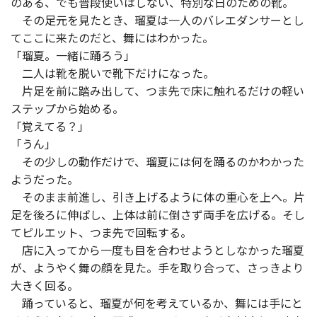
のある、でも普段使いはしない、特別な日のための靴。
その足元を見たとき、瑠夏は一人のバレエダンサーとし
てここに来たのだと、舞にはわかった。
「瑠夏。一緒に踊ろう」
二人は靴を脱いで靴下だけになった。
片足を前に踏み出して、つま先で床に触れるだけの軽い
ステップから始める。
「覚えてる？」
「うん」
その少しの動作だけで、瑠夏には何を踊るのかわかった
ようだった。
そのまま前進し、引き上げるように体の重心を上へ。片
足を後ろに伸ばし、上体は前に倒さず両手を広げる。そし
てピルエット、つま先で回転する。
店に入ってから一度も目を合わせようとしなかった瑠夏
が、ようやく舞の顔を見た。手を取り合って、さっきより
大きく回る。
踊っていると、瑠夏が何を考えているか、舞には手にと