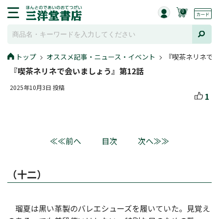
0
トップ
オススメ記事・ニュース・イベント
『喫茶ネリネで会
『喫茶ネリネで会いましょう』第12話
2025年10月3日 投稿
1
≪≪前へ
目次
次へ≫≫
（十二）
瑠夏は黒い革製のバレエシューズを履いていた。見覚え