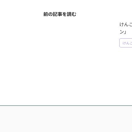
前の記事を読む
けん
ン」
けんご