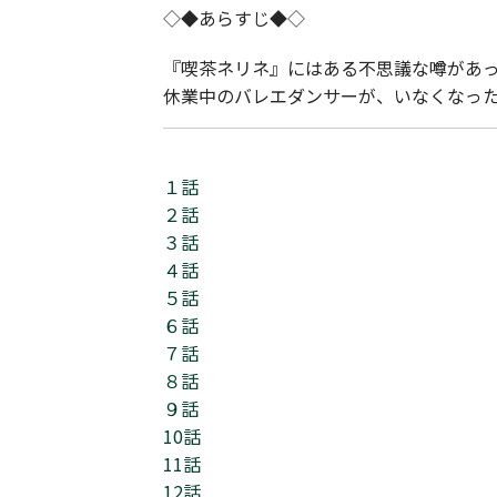
◇◆あらすじ◆◇
『喫茶ネリネ』にはある不思議な噂があ
休業中のバレエダンサーが、いなくなっ
１話
２話
３話
４話
５話
６話
７話
８話
９話
10話
11話
12話