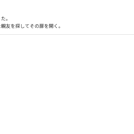
った。
た親友を探してその扉を開く。