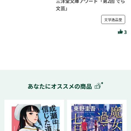
三洋堂文庫アワード「第2回 でら
文芸」
文学逸品堂
3
あなたにオススメの商品