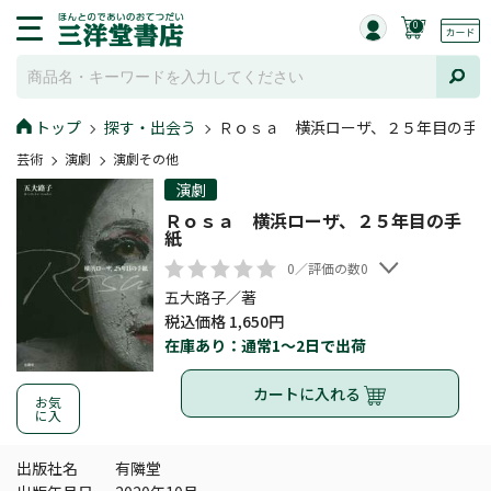
0
トップ
探す・出会う
Ｒｏｓａ 横浜ローザ、２５年目の手
芸術
演劇
演劇その他
演劇
Ｒｏｓａ 横浜ローザ、２５年目の手
紙
0／評価の数0
五大路子／著
税込価格 1,650円
在庫あり：通常1～2日で出荷
カートに入れる
お気
に入
出版社名
有隣堂