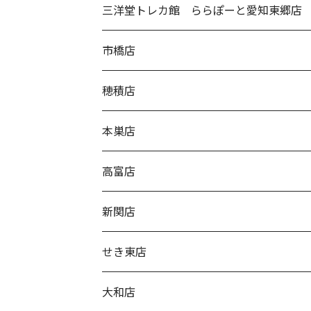
三洋堂トレカ館 ららぽーと愛知東郷店
市橋店
穂積店
本巣店
高富店
新関店
せき東店
大和店