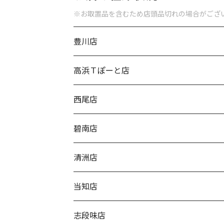
※お取置品を含むため店頭品切れの場合がござ
豊川店
高浜Ｔぽーと店
西尾店
碧南店
清洲店
当知店
志段味店