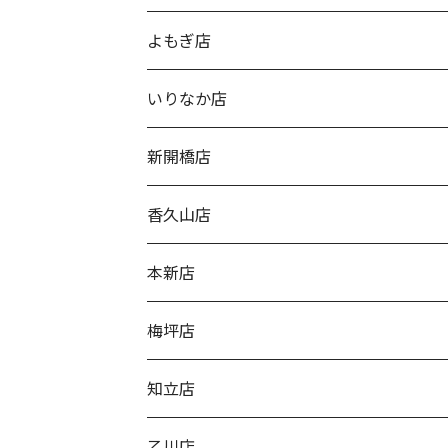
よもぎ店
いりなか店
新開橋店
香久山店
本新店
梅坪店
知立店
乙川店