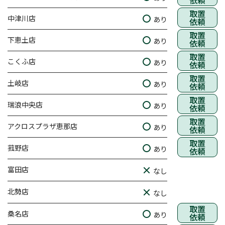
依頼
取置
中津川店
あり
依頼
取置
下恵土店
あり
依頼
取置
こくふ店
あり
依頼
取置
土岐店
あり
依頼
取置
瑞浪中央店
あり
依頼
取置
アクロスプラザ恵那店
あり
依頼
取置
菰野店
あり
依頼
富田店
なし
北勢店
なし
取置
桑名店
あり
依頼