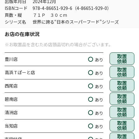
出版年月日
2024年12月
ISBNコード
978-4-86651-929-6（4-86651-929-0）
頁数・縦
７１Ｐ ３０ｃｍ
シリーズ名
世界に誇る“日本のスーパーフード”シリーズ
お店の在庫状況
※お取置品を含むため店頭品切れの場合がございます。
取置
豊川店
あり
依頼
取置
高浜Ｔぽーと店
あり
依頼
取置
西尾店
あり
依頼
取置
碧南店
あり
依頼
取置
清洲店
あり
依頼
取置
当知店
あり
依頼
取置