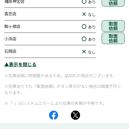
橿原神宮店
あり
依頼
香芝店
なし
取置
駒ヶ根店
あり
依頼
取置
小浜店
あり
依頼
石岡店
なし
▲表示を閉じる
※在庫反映に時間差があるため、品切れの場合がございます。
※在庫ありでも『取置依頼』ボタン表示がない場合は取置不可と
なります。
※「-」はシステムエラーにより在庫の有無が不明です。