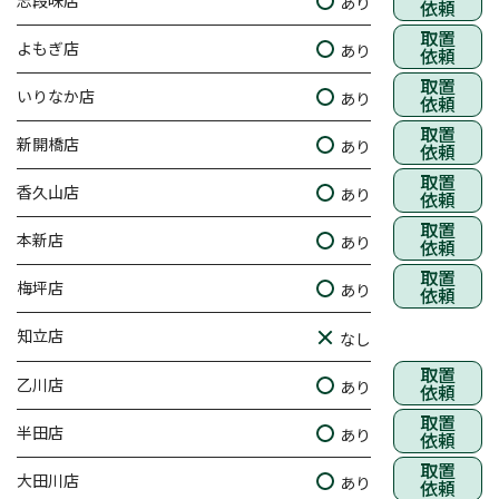
志段味店
あり
依頼
取置
よもぎ店
あり
依頼
取置
いりなか店
あり
依頼
取置
新開橋店
あり
依頼
取置
香久山店
あり
依頼
取置
本新店
あり
依頼
取置
梅坪店
あり
依頼
知立店
なし
取置
乙川店
あり
依頼
取置
半田店
あり
依頼
取置
大田川店
あり
依頼