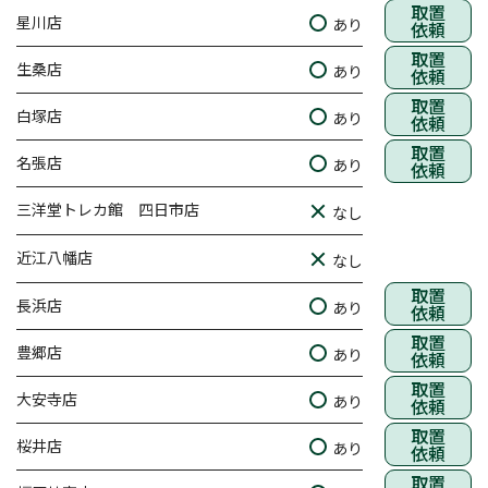
取置
星川店
あり
依頼
取置
生桑店
あり
依頼
取置
白塚店
あり
依頼
取置
名張店
あり
依頼
三洋堂トレカ館 四日市店
なし
近江八幡店
なし
取置
長浜店
あり
依頼
取置
豊郷店
あり
依頼
取置
大安寺店
あり
依頼
取置
桜井店
あり
依頼
取置