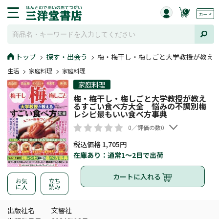
0
トップ
探す・出会う
梅・梅干し・梅しごと大学教授が教え
生活
家庭料理
家庭料理
家庭料理
梅・梅干し・梅しごと大学教授が教え
るすごい食べ方大全 悩みの不調別梅
レシピ最もいい食べ方事典
0／評価の数0
税込価格 1,705円
在庫あり：通常1～2日で出荷
カートに入れる
お気
立ち
に入
読み
出版社名
文響社