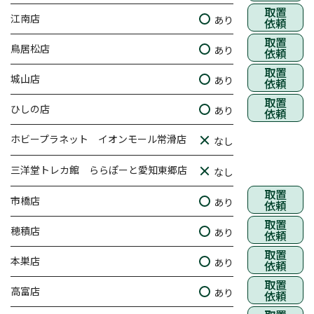
取置
江南店
あり
依頼
取置
鳥居松店
あり
依頼
取置
城山店
あり
依頼
取置
ひしの店
あり
依頼
ホビープラネット イオンモール常滑店
なし
三洋堂トレカ館 ららぽーと愛知東郷店
なし
取置
市橋店
あり
依頼
取置
穂積店
あり
依頼
取置
本巣店
あり
依頼
取置
高富店
あり
依頼