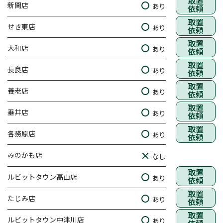
取置
新関店
あり
依頼
取置
せき東店
あり
依頼
取置
大和店
あり
依頼
取置
長良店
あり
依頼
取置
養老店
あり
依頼
取置
垂井店
あり
依頼
取置
各務原店
あり
依頼
みのかも店
なし
取置
ルビットタウン高山店
あり
依頼
取置
たじみ店
あり
依頼
取置
ルビットタウン中津川店
あり