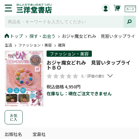
0
トップ
探す・出会う
おジャ魔女どれみ 見習いタップライ
生活
ファッション・美容
雑貨
ファッション・美容
おジャ魔女どれみ 見習いタップライ
トＢＯ
0／評価の数0
税込価格 4,950円
在庫なし：現在ご注文できません
お気
に入
出版社名
宝島社