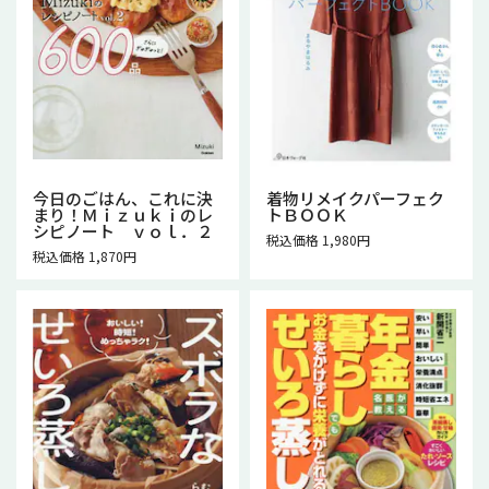
今日のごはん、これに決
着物リメイクパーフェク
まり！Ｍｉｚｕｋｉのレ
トＢＯＯＫ
シピノート ｖｏｌ．２
税込価格 1,980円
税込価格 1,870円