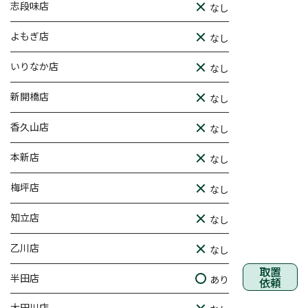
志段味店
なし
よもぎ店
なし
いりなか店
なし
新開橋店
なし
香久山店
なし
本新店
なし
梅坪店
なし
知立店
なし
乙川店
なし
取置
半田店
あり
依頼
大田川店