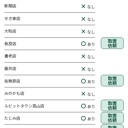
新関店
なし
せき東店
なし
大和店
なし
取置
長良店
あり
依頼
養老店
なし
垂井店
なし
取置
各務原店
あり
依頼
みのかも店
なし
取置
ルビットタウン高山店
あり
依頼
取置
たじみ店
あり
依頼
取置