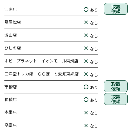
取置
江南店
あり
依頼
鳥居松店
なし
城山店
なし
ひしの店
なし
ホビープラネット イオンモール常滑店
なし
三洋堂トレカ館 ららぽーと愛知東郷店
なし
取置
市橋店
あり
依頼
取置
穂積店
あり
依頼
本巣店
なし
高富店
なし