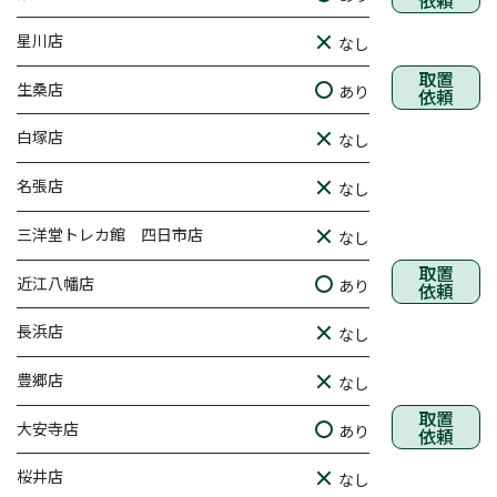
依頼
星川店
なし
取置
生桑店
あり
依頼
白塚店
なし
名張店
なし
三洋堂トレカ館 四日市店
なし
取置
近江八幡店
あり
依頼
長浜店
なし
豊郷店
なし
取置
大安寺店
あり
依頼
桜井店
なし