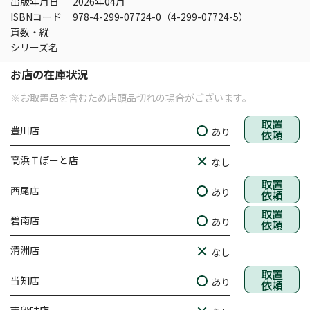
出版年月日
2026年04月
ISBNコード
978-4-299-07724-0（4-299-07724-5）
頁数・縦
シリーズ名
お店の在庫状況
※お取置品を含むため店頭品切れの場合がございます。
取置
豊川店
あり
依頼
高浜Ｔぽーと店
なし
取置
西尾店
あり
依頼
取置
碧南店
あり
依頼
清洲店
なし
取置
当知店
あり
依頼