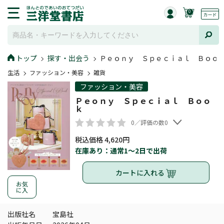
0
トップ
探す・出会う
Ｐｅｏｎｙ Ｓｐｅｃｉａｌ Ｂｏｏ
生活
ファッション・美容
雑貨
ファッション・美容
Ｐｅｏｎｙ Ｓｐｅｃｉａｌ Ｂｏｏ
ｋ
0／評価の数0
税込価格 4,620円
在庫あり：通常1～2日で出荷
カートに入れる
お気
に入
出版社名
宝島社