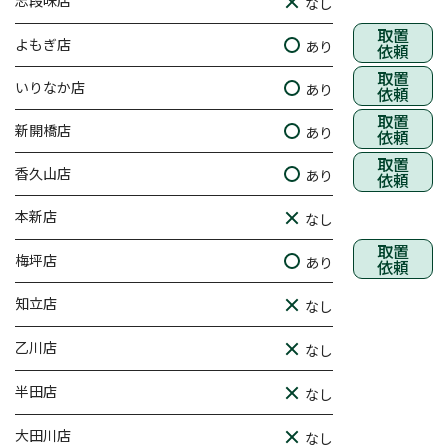
志段味店
なし
取置
よもぎ店
あり
依頼
取置
いりなか店
あり
依頼
取置
新開橋店
あり
依頼
取置
香久山店
あり
依頼
本新店
なし
取置
梅坪店
あり
依頼
知立店
なし
乙川店
なし
半田店
なし
大田川店
なし