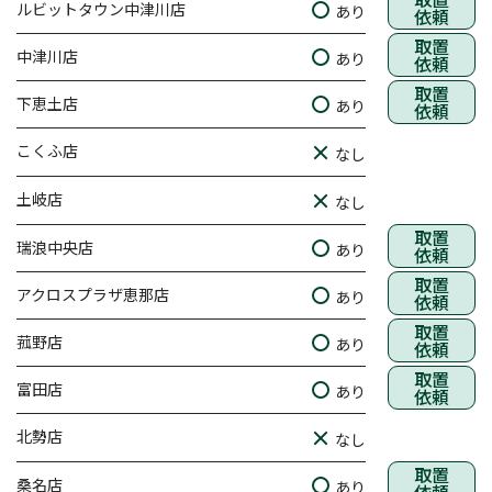
ルビットタウン中津川店
あり
依頼
取置
中津川店
あり
依頼
取置
下恵土店
あり
依頼
こくふ店
なし
土岐店
なし
取置
瑞浪中央店
あり
依頼
取置
アクロスプラザ恵那店
あり
依頼
取置
菰野店
あり
依頼
取置
富田店
あり
依頼
北勢店
なし
取置
桑名店
あり