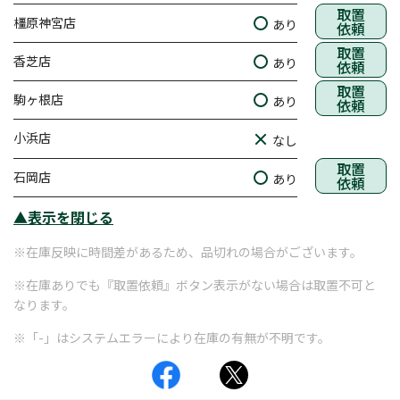
取置
橿原神宮店
あり
依頼
取置
香芝店
あり
依頼
取置
駒ヶ根店
あり
依頼
小浜店
なし
取置
石岡店
あり
依頼
▲表示を閉じる
※在庫反映に時間差があるため、品切れの場合がございます。
※在庫ありでも『取置依頼』ボタン表示がない場合は取置不可と
なります。
※「-」はシステムエラーにより在庫の有無が不明です。