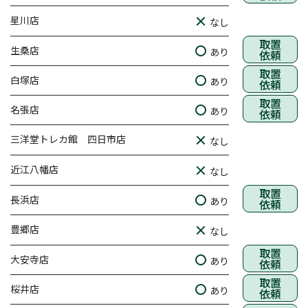
星川店
なし
取置
生桑店
あり
依頼
取置
白塚店
あり
依頼
取置
名張店
あり
依頼
三洋堂トレカ館 四日市店
なし
近江八幡店
なし
取置
長浜店
あり
依頼
豊郷店
なし
取置
大安寺店
あり
依頼
取置
桜井店
あり
依頼