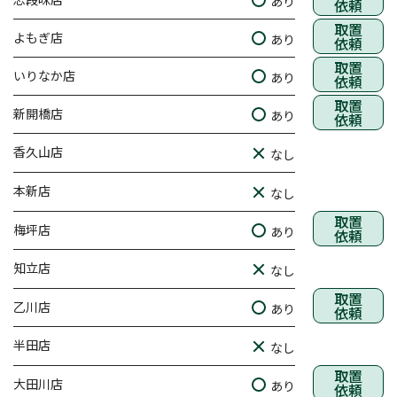
あり
依頼
取置
よもぎ店
あり
依頼
取置
いりなか店
あり
依頼
取置
新開橋店
あり
依頼
香久山店
なし
本新店
なし
取置
梅坪店
あり
依頼
知立店
なし
取置
乙川店
あり
依頼
半田店
なし
取置
大田川店
あり
依頼