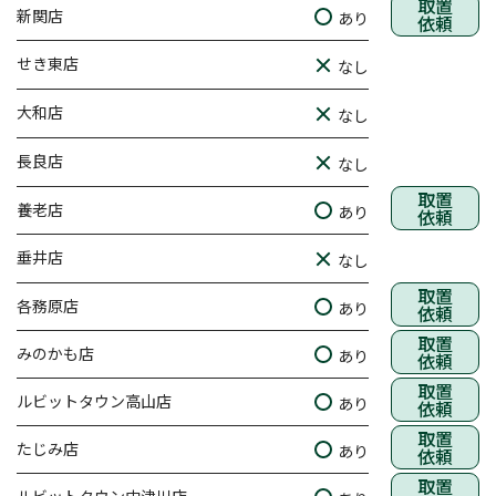
取置
新関店
あり
依頼
せき東店
なし
大和店
なし
長良店
なし
取置
養老店
あり
依頼
垂井店
なし
取置
各務原店
あり
依頼
取置
みのかも店
あり
依頼
取置
ルビットタウン高山店
あり
依頼
取置
たじみ店
あり
依頼
取置