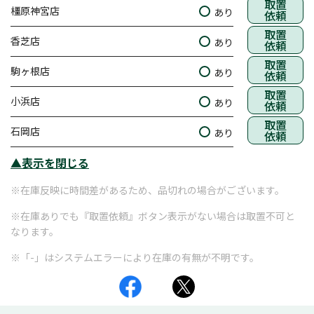
取置
橿原神宮店
あり
依頼
取置
香芝店
あり
依頼
取置
駒ヶ根店
あり
依頼
取置
小浜店
あり
依頼
取置
石岡店
あり
依頼
▲表示を閉じる
※在庫反映に時間差があるため、品切れの場合がございます。
※在庫ありでも『取置依頼』ボタン表示がない場合は取置不可と
なります。
※「-」はシステムエラーにより在庫の有無が不明です。