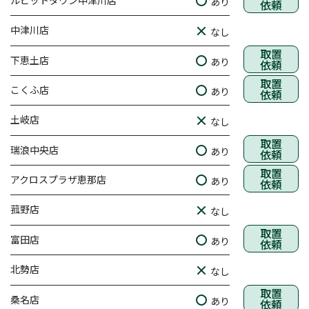
ルビットタウン中津川店
あり
依頼
中津川店
なし
取置
下恵土店
あり
依頼
取置
こくふ店
あり
依頼
土岐店
なし
取置
瑞浪中央店
あり
依頼
取置
アクロスプラザ恵那店
あり
依頼
菰野店
なし
取置
富田店
あり
依頼
北勢店
なし
取置
桑名店
あり
依頼