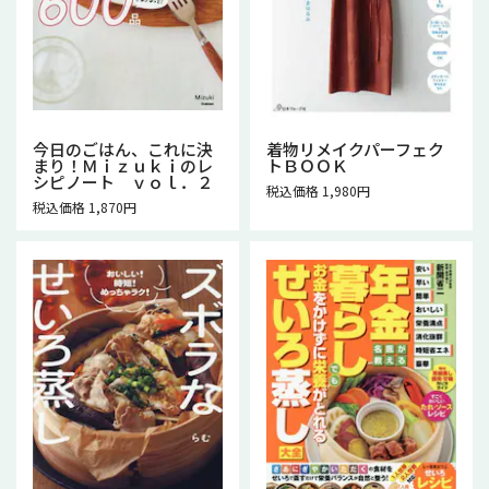
今日のごはん、これに決
着物リメイクパーフェク
まり！Ｍｉｚｕｋｉのレ
トＢＯＯＫ
シピノート ｖｏｌ．２
税込価格 1,980円
税込価格 1,870円