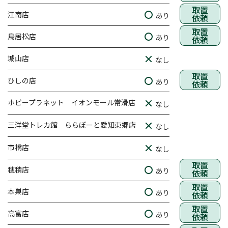
取置
江南店
あり
依頼
取置
鳥居松店
あり
依頼
城山店
なし
取置
ひしの店
あり
依頼
ホビープラネット イオンモール常滑店
なし
三洋堂トレカ館 ららぽーと愛知東郷店
なし
市橋店
なし
取置
穂積店
あり
依頼
取置
本巣店
あり
依頼
取置
高富店
あり
依頼