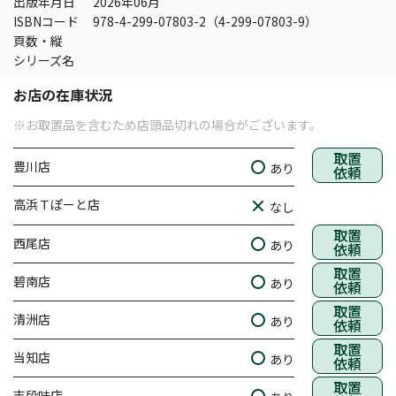
出版年月日
2026年06月
ISBNコード
978-4-299-07803-2（4-299-07803-9）
頁数・縦
シリーズ名
お店の在庫状況
※お取置品を含むため店頭品切れの場合がございます。
取置
豊川店
あり
依頼
高浜Ｔぽーと店
なし
取置
西尾店
あり
依頼
取置
碧南店
あり
依頼
取置
清洲店
あり
依頼
取置
当知店
あり
依頼
取置
志段味店