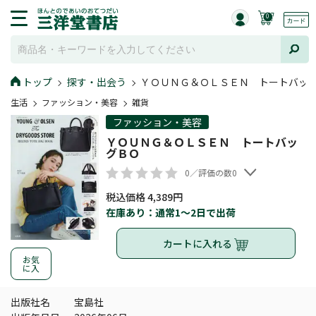
0
トップ
探す・出会う
ＹＯＵＮＧ＆ＯＬＳＥＮ トートバッ
生活
ファッション・美容
雑貨
ファッション・美容
ＹＯＵＮＧ＆ＯＬＳＥＮ トートバッ
グＢＯ
0／評価の数0
税込価格 4,389円
在庫あり：通常1～2日で出荷
カートに入れる
お気
に入
出版社名
宝島社