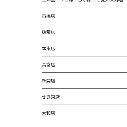
市橋店
穂積店
本巣店
高富店
新関店
せき東店
大和店