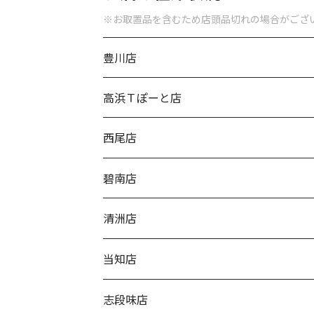
※お取置品を含むため店頭品切れの場合がござ
豊川店
高浜Ｔぽーと店
西尾店
碧南店
清洲店
当知店
志段味店