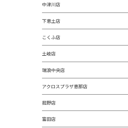
中津川店
下恵土店
こくふ店
土岐店
瑞浪中央店
アクロスプラザ恵那店
菰野店
富田店