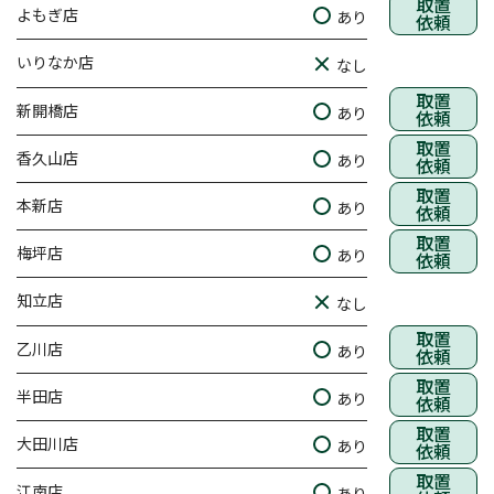
取置
よもぎ店
あり
依頼
いりなか店
なし
取置
新開橋店
あり
依頼
取置
香久山店
あり
依頼
取置
本新店
あり
依頼
取置
梅坪店
あり
依頼
知立店
なし
取置
乙川店
あり
依頼
取置
半田店
あり
依頼
取置
大田川店
あり
依頼
取置
江南店
あり