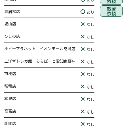
依頼
取置
鳥居松店
あり
依頼
城山店
なし
ひしの店
なし
ホビープラネット イオンモール常滑店
なし
三洋堂トレカ館 ららぽーと愛知東郷店
なし
市橋店
なし
穂積店
なし
本巣店
なし
高富店
なし
新関店
なし