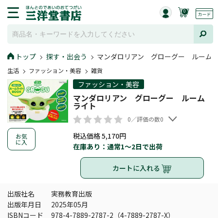
0
トップ
探す・出会う
マンダロリアン グローグー ルーム
生活
ファッション・美容
雑貨
ファッション・美容
マンダロリアン グローグー ルーム
ライト
0／評価の数0
税込価格 5,170円
お気
に入
在庫あり：通常1～2日で出荷
カートに入れる
出版社名
実務教育出版
出版年月日
2025年05月
ISBNコード
978-4-7889-2787-2（4-7889-2787-X）