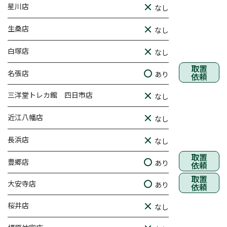
星川店
なし
生桑店
なし
白塚店
なし
取置
名張店
あり
依頼
三洋堂トレカ館 四日市店
なし
近江八幡店
なし
長浜店
なし
取置
豊郷店
あり
依頼
取置
大安寺店
あり
依頼
桜井店
なし