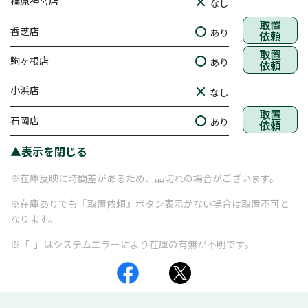
橿原神宮店
なし
取置
香芝店
あり
依頼
取置
駒ヶ根店
あり
依頼
小浜店
なし
取置
石岡店
あり
依頼
▲表示を閉じる
※在庫反映に時間差があるため、品切れの場合がございます。
※在庫ありでも『取置依頼』ボタン表示がない場合は取置不可と
なります。
※「-」はシステムエラーにより在庫の有無が不明です。