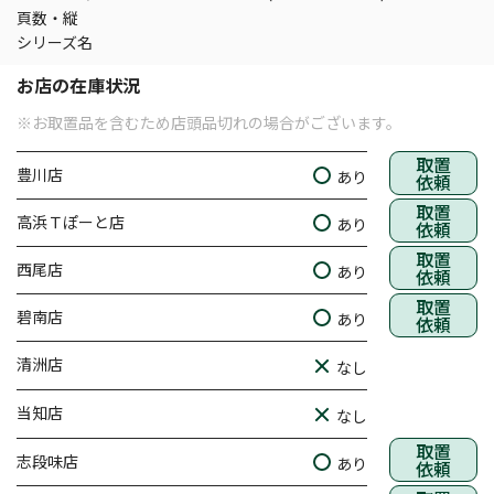
頁数・縦
シリーズ名
お店の在庫状況
※お取置品を含むため店頭品切れの場合がございます。
取置
豊川店
あり
依頼
取置
高浜Ｔぽーと店
あり
依頼
取置
西尾店
あり
依頼
取置
碧南店
あり
依頼
清洲店
なし
当知店
なし
取置
志段味店
あり
依頼