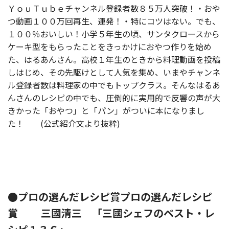
ＹｏｕＴｕｂｅチャンネル登録者数８５万人突破！・おや
つ動画１００万回再生、連発！・特にコツはない。でも、
１００％おいしい！小学５年生の頃、サンタクロースから
ケーキ型をもらったことをきっかけにおやつ作りを始め
た、はるあんさん。高校１年生のときから料理動画を投稿
しはじめ、その先駆けとして人気を集め、いまやチャンネ
ル登録者数は料理家の中でもトップクラス。そんなはるあ
んさんのレシピの中でも、圧倒的に実用的で反響の声が大
きかった「おやつ」と「パン」がついに本になりまし
た！ (公式紹介文より抜粋)
●プロの選んだレシピ賞プロの選んだレシピ
賞 三國清三 「三國シェフのベスト・レ