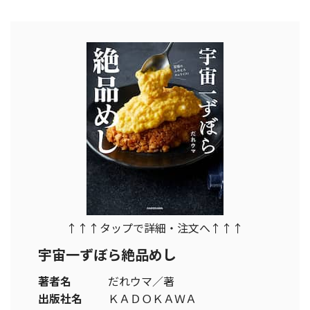
↑↑↑タップで詳細・注文へ↑↑↑
宇宙一ずぼら絶品めし
著者名
だれウマ／著
出版社名
ＫＡＤＯＫＡＷＡ