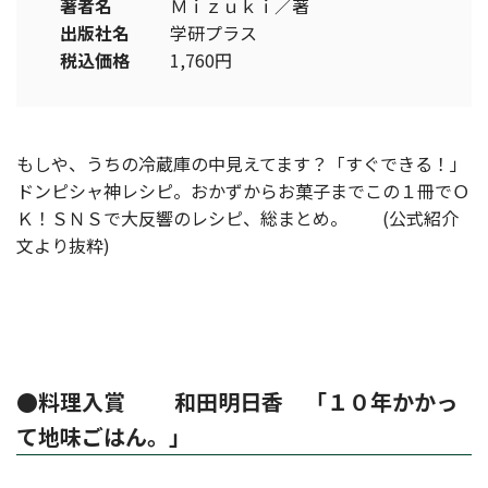
著者名
Ｍｉｚｕｋｉ／著
出版社名
学研プラス
税込価格
1,760円
もしや、うちの冷蔵庫の中見えてます？「すぐできる！」
ドンピシャ神レシピ。おかずからお菓子までこの１冊でＯ
Ｋ！ＳＮＳで大反響のレシピ、総まとめ。 (公式紹介
文より抜粋)
●料理入賞 和田明日香 「１０年かかっ
て地味ごはん。」