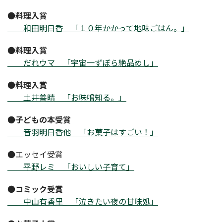
●
料理入賞
和田明日香 「１０年かかって地味ごはん。」
●
料理入賞
だれウマ 「宇宙一ずぼら絶品めし」
●
料理入賞
土井善晴 「お味噌知る。」
●
子どもの本受賞
音羽明日香他 「お菓子はすごい！」
●エッセイ受賞
平野レミ 「おいしい子育て」
●
コミック受賞
中山有香里 「泣きたい夜の甘味処」