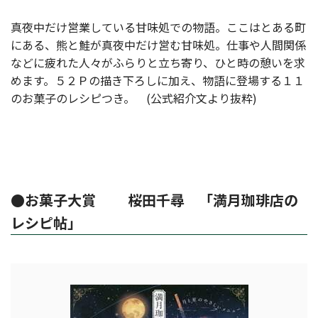
真夜中だけ営業している甘味処での物語。ここはとある町
にある、熊と鮭が真夜中だけ営む甘味処。仕事や人間関係
などに疲れた人々がふらりと立ち寄り、ひと時の憩いを求
めます。５２Ｐの描き下ろしに加え、物語に登場する１１
のお菓子のレシピつき。 (公式紹介文より抜粋)
●お菓子大賞 桜田千尋 「満月珈琲店の
レシピ帖」