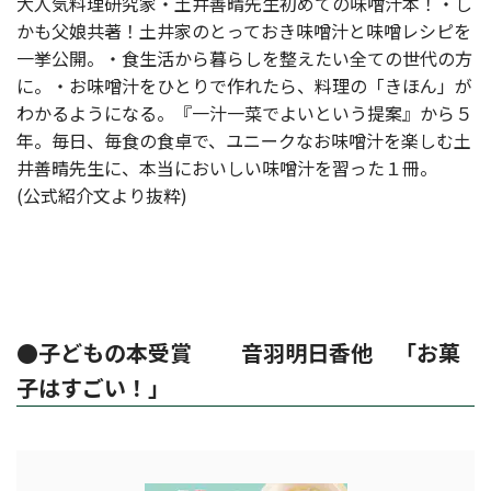
大人気料理研究家・土井善晴先生初めての味噌汁本！・し
かも父娘共著！土井家のとっておき味噌汁と味噌レシピを
一挙公開。・食生活から暮らしを整えたい全ての世代の方
に。・お味噌汁をひとりで作れたら、料理の「きほん」が
わかるようになる。『一汁一菜でよいという提案』から５
年。毎日、毎食の食卓で、ユニークなお味噌汁を楽しむ土
井善晴先生に、本当においしい味噌汁を習った１冊。
(公式紹介文より抜粋)
●子どもの本受賞 音羽明日香他 「お菓
子はすごい！」