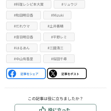
#料理レシピ本大賞
#リュウジ
#和田明日香
#Mizuki
#だれウマ
#土井善晴
#音羽明日香
#平野レミ
#はるあん
#三國清三
#中山有香里
#桜田千尋
記事をシェア
記事をポスト
この記事は役に立ちましたか？
役に立った