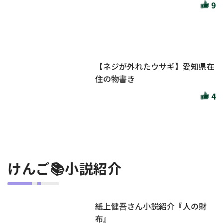
9
【ネジが外れたウサギ】愛知県在
住の物書き
4
けんご📚小説紹介
紙上健吾さん小説紹介『人の財
布』