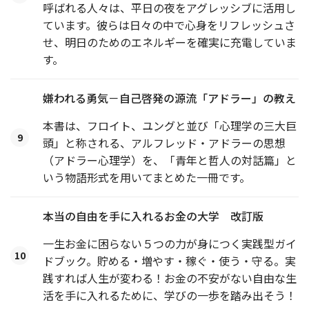
呼ばれる人々は、平日の夜をアグレッシブに活用し
ています。彼らは日々の中で心身をリフレッシュさ
せ、明日のためのエネルギーを確実に充電していま
す。
嫌われる勇気－自己啓発の源流「アドラー」の教え
本書は、フロイト、ユングと並び「心理学の三大巨
9
頭」と称される、アルフレッド・アドラーの思想
（アドラー心理学）を、「青年と哲人の対話篇」と
いう物語形式を用いてまとめた一冊です。
本当の自由を手に入れるお金の大学 改訂版
一生お金に困らない５つの力が身につく実践型ガイ
10
ドブック。貯める・増やす・稼ぐ・使う・守る。実
践すれば人生が変わる！お金の不安がない自由な生
活を手に入れるために、学びの一歩を踏み出そう！