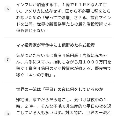
インフレが加速する中、１億でＦＩＲＥなんて甘
6
い。アメリカに依存せず、国から不必要に税をとら
れないための「守ってて爆増」させる、投資マイン
ドを公開。世界の新富裕層たちの最先端投資術で４
億も夢じゃない！
ママ投資家が育休中に１億貯めた株式投資
気がついたらいまは資産４億円超！片腕に赤ちゃ
7
ん、片手にスマホ。授乳しながら月１０００万円を
稼ぐ！資産４億円のママ投資家が教える、優良株で
稼ぐ「４つの手順」。
世界の一流は「平日」の夜に何をしているのか
帰宅後、家でだらだら過ごし、気づけば夜中の１
時、２時…。そんな不毛で非生産的な平日の夜を過
ごしている人も多いはず。対照的に、世界の一流と
8