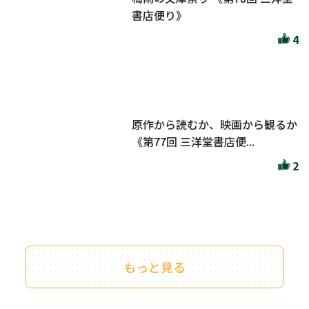
書店便り》
4
原作から読むか、映画から観るか
《第77回 三洋堂書店便...
2
もっと見る