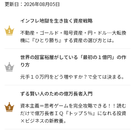
更新日：
2026年08月05日
インフレ地獄を生き抜く資産戦略
1
不動産・ゴールド・暗号資産・円・ドル…大転換
機に『ひとり勝ち』する資産の選び方とは。
世界の超富裕層がしている「最初の１億円」の作
り方
2
元手１０万円をどう増やすか？で全ては決まる。
ずる賢い人のための億万長者入門
資本主義＝思考ゲームを完全攻略できる！！読む
3
だけで億万長者ＩＱ『トップ５％』になれる投資
×ビジネスの新教養。