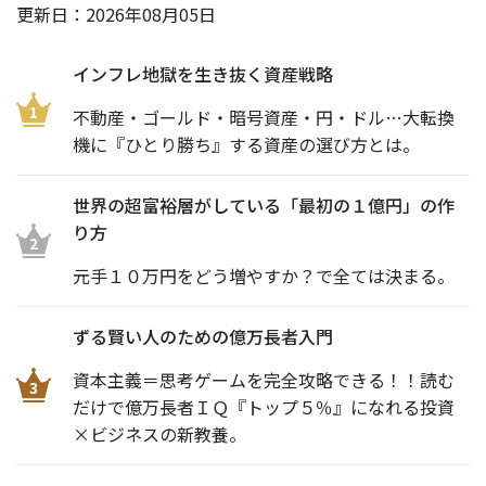
更新日：
2026年08月05日
インフレ地獄を生き抜く資産戦略
1
不動産・ゴールド・暗号資産・円・ドル…大転換
機に『ひとり勝ち』する資産の選び方とは。
世界の超富裕層がしている「最初の１億円」の作
り方
2
元手１０万円をどう増やすか？で全ては決まる。
ずる賢い人のための億万長者入門
資本主義＝思考ゲームを完全攻略できる！！読む
3
だけで億万長者ＩＱ『トップ５％』になれる投資
×ビジネスの新教養。