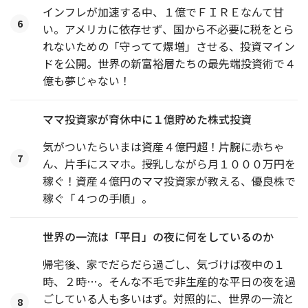
インフレが加速する中、１億でＦＩＲＥなんて甘
6
い。アメリカに依存せず、国から不必要に税をとら
れないための「守ってて爆増」させる、投資マイン
ドを公開。世界の新富裕層たちの最先端投資術で４
億も夢じゃない！
ママ投資家が育休中に１億貯めた株式投資
気がついたらいまは資産４億円超！片腕に赤ちゃ
7
ん、片手にスマホ。授乳しながら月１０００万円を
稼ぐ！資産４億円のママ投資家が教える、優良株で
稼ぐ「４つの手順」。
世界の一流は「平日」の夜に何をしているのか
帰宅後、家でだらだら過ごし、気づけば夜中の１
時、２時…。そんな不毛で非生産的な平日の夜を過
ごしている人も多いはず。対照的に、世界の一流と
8