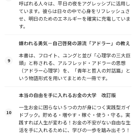
呼ばれる人々は、平日の夜をアグレッシブに活用し
ています。彼らは日々の中で心身をリフレッシュさ
せ、明日のためのエネルギーを確実に充電していま
す。
嫌われる勇気－自己啓発の源流「アドラー」の教え
本書は、フロイト、ユングと並び「心理学の三大巨
9
頭」と称される、アルフレッド・アドラーの思想
（アドラー心理学）を、「青年と哲人の対話篇」と
いう物語形式を用いてまとめた一冊です。
本当の自由を手に入れるお金の大学 改訂版
一生お金に困らない５つの力が身につく実践型ガイ
10
ドブック。貯める・増やす・稼ぐ・使う・守る。実
践すれば人生が変わる！お金の不安がない自由な生
活を手に入れるために、学びの一歩を踏み出そう！