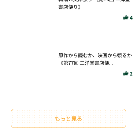
書店便り》
4
原作から読むか、映画から観るか
《第77回 三洋堂書店便...
2
もっと見る