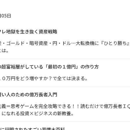
月05日
フレ地獄を生き抜く資産戦略
産・ゴールド・暗号資産・円・ドル…大転換機に『ひとり勝ち
とは。
の超富裕層がしている「最初の１億円」の作り方
１０万円をどう増やすか？で全ては決まる。
賢い人のための億万長者入門
主義＝思考ゲームを完全攻略できる！！読むだけで億万長者Ｉ
』になれる投資×ビジネスの新教養。
に証明されたすごい習慣大百科