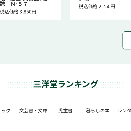
誌 Ｎ°５７
税込価格 2,750円
税込価格 3,850円
三洋堂ランキング
ミック
文芸書・文庫
児童書
暮らしの本
レンタ