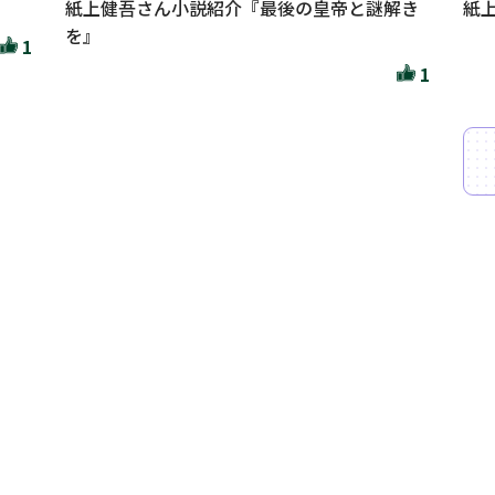
紙上健吾さん小説紹介『最後の皇帝と謎解き
紙
を』
1
1