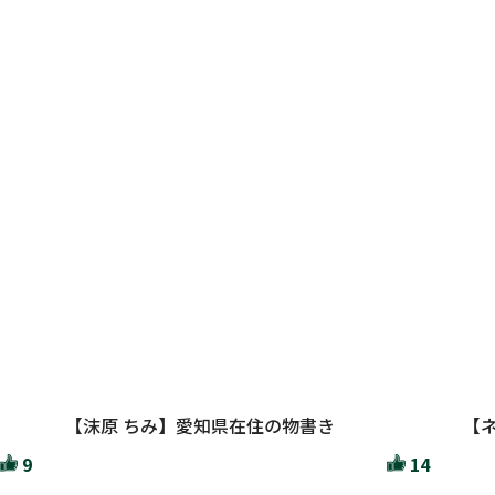
【沫原 ちみ】愛知県在住の物書き
【
9
14