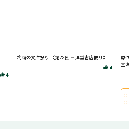
梅雨の文庫祭り 《第78回 三洋堂書店便り》
原
三洋
4
4