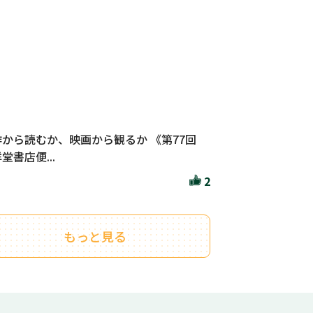
作から読むか、映画から観るか 《第77回
堂書店便...
2
もっと見る