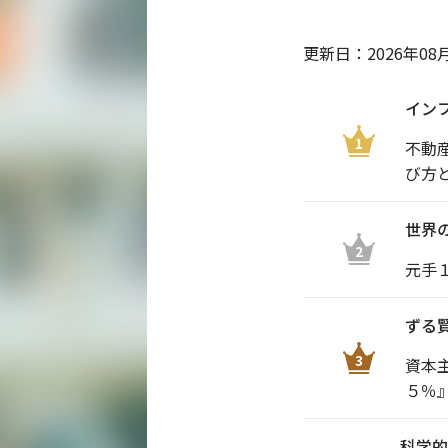
更新日：
2026年08
イン
1
不動
び方
世界
2
元手
ずる
3
資本
５％
科学的