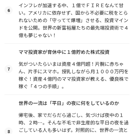
インフレが加速する中、１億でＦＩＲＥなんて甘
6
い。アメリカに依存せず、国から不必要に税をとら
れないための「守ってて爆増」させる、投資マイン
ドを公開。世界の新富裕層たちの最先端投資術で４
億も夢じゃない！
ママ投資家が育休中に１億貯めた株式投資
気がついたらいまは資産４億円超！片腕に赤ちゃ
7
ん、片手にスマホ。授乳しながら月１０００万円を
稼ぐ！資産４億円のママ投資家が教える、優良株で
稼ぐ「４つの手順」。
世界の一流は「平日」の夜に何をしているのか
帰宅後、家でだらだら過ごし、気づけば夜中の１
時、２時…。そんな不毛で非生産的な平日の夜を過
ごしている人も多いはず。対照的に、世界の一流と
8