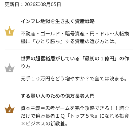
更新日：
2026年08月05日
インフレ地獄を生き抜く資産戦略
1
不動産・ゴールド・暗号資産・円・ドル…大転換
機に『ひとり勝ち』する資産の選び方とは。
世界の超富裕層がしている「最初の１億円」の作
り方
2
元手１０万円をどう増やすか？で全ては決まる。
ずる賢い人のための億万長者入門
資本主義＝思考ゲームを完全攻略できる！！読む
3
だけで億万長者ＩＱ『トップ５％』になれる投資
×ビジネスの新教養。