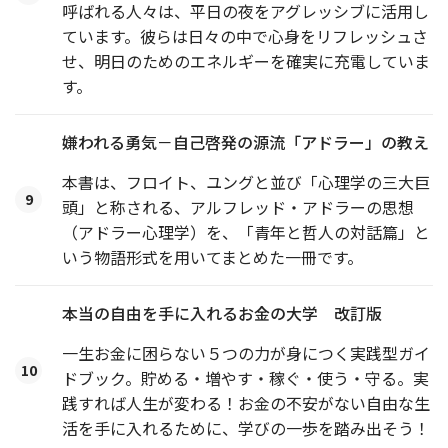
呼ばれる人々は、平日の夜をアグレッシブに活用し
ています。彼らは日々の中で心身をリフレッシュさ
せ、明日のためのエネルギーを確実に充電していま
す。
嫌われる勇気－自己啓発の源流「アドラー」の教え
本書は、フロイト、ユングと並び「心理学の三大巨
9
頭」と称される、アルフレッド・アドラーの思想
（アドラー心理学）を、「青年と哲人の対話篇」と
いう物語形式を用いてまとめた一冊です。
本当の自由を手に入れるお金の大学 改訂版
一生お金に困らない５つの力が身につく実践型ガイ
10
ドブック。貯める・増やす・稼ぐ・使う・守る。実
践すれば人生が変わる！お金の不安がない自由な生
活を手に入れるために、学びの一歩を踏み出そう！