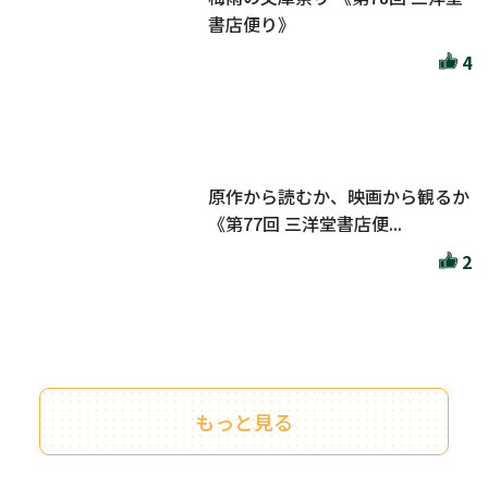
書店便り》
4
原作から読むか、映画から観るか
《第77回 三洋堂書店便...
2
もっと見る