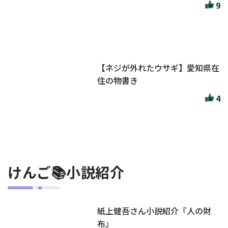
9
【ネジが外れたウサギ】愛知県在
住の物書き
4
けんご📚小説紹介
紙上健吾さん小説紹介『人の財
布』