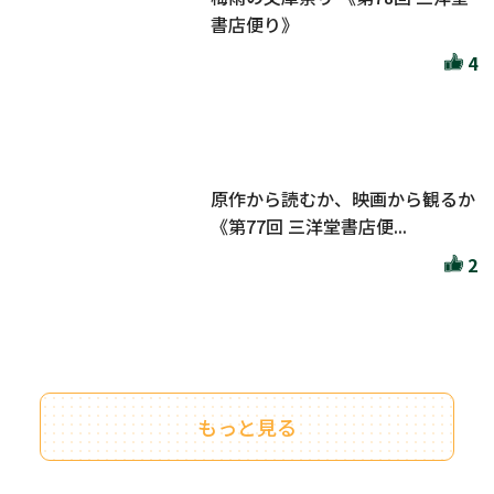
書店便り》
4
原作から読むか、映画から観るか
《第77回 三洋堂書店便...
2
もっと見る