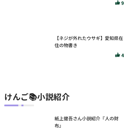
9
【ネジが外れたウサギ】愛知県在
住の物書き
4
けんご📚小説紹介
紙上健吾さん小説紹介『人の財
布』