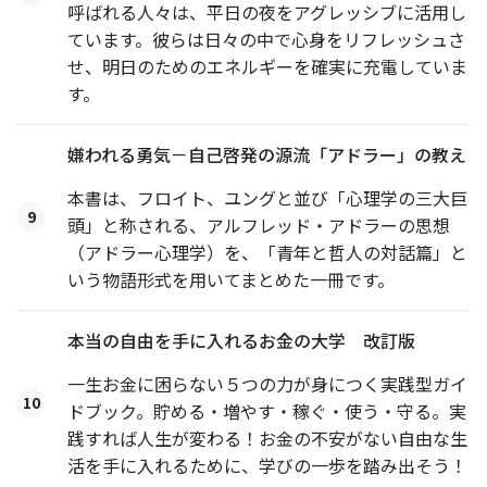
呼ばれる人々は、平日の夜をアグレッシブに活用し
ています。彼らは日々の中で心身をリフレッシュさ
せ、明日のためのエネルギーを確実に充電していま
す。
嫌われる勇気－自己啓発の源流「アドラー」の教え
本書は、フロイト、ユングと並び「心理学の三大巨
9
頭」と称される、アルフレッド・アドラーの思想
（アドラー心理学）を、「青年と哲人の対話篇」と
いう物語形式を用いてまとめた一冊です。
本当の自由を手に入れるお金の大学 改訂版
一生お金に困らない５つの力が身につく実践型ガイ
10
ドブック。貯める・増やす・稼ぐ・使う・守る。実
践すれば人生が変わる！お金の不安がない自由な生
活を手に入れるために、学びの一歩を踏み出そう！