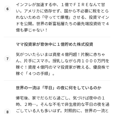
インフレが加速する中、１億でＦＩＲＥなんて甘
6
い。アメリカに依存せず、国から不必要に税をとら
れないための「守ってて爆増」させる、投資マイン
ドを公開。世界の新富裕層たちの最先端投資術で４
億も夢じゃない！
ママ投資家が育休中に１億貯めた株式投資
気がついたらいまは資産４億円超！片腕に赤ちゃ
7
ん、片手にスマホ。授乳しながら月１０００万円を
稼ぐ！資産４億円のママ投資家が教える、優良株で
稼ぐ「４つの手順」。
世界の一流は「平日」の夜に何をしているのか
帰宅後、家でだらだら過ごし、気づけば夜中の１
時、２時…。そんな不毛で非生産的な平日の夜を過
ごしている人も多いはず。対照的に、世界の一流と
8