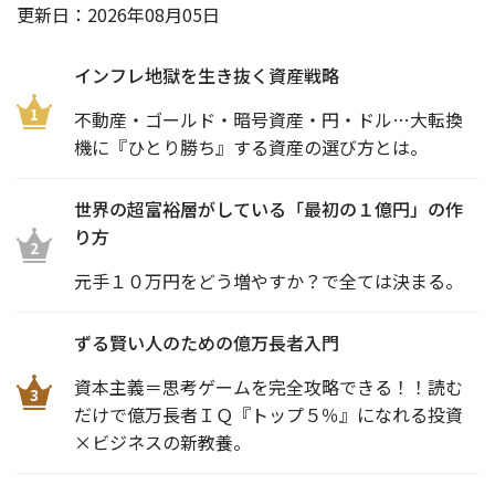
更新日：
2026年08月05日
インフレ地獄を生き抜く資産戦略
1
不動産・ゴールド・暗号資産・円・ドル…大転換
機に『ひとり勝ち』する資産の選び方とは。
世界の超富裕層がしている「最初の１億円」の作
り方
2
元手１０万円をどう増やすか？で全ては決まる。
ずる賢い人のための億万長者入門
資本主義＝思考ゲームを完全攻略できる！！読む
3
だけで億万長者ＩＱ『トップ５％』になれる投資
×ビジネスの新教養。