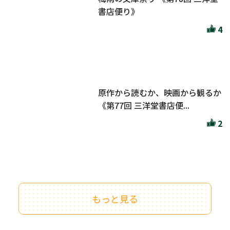
書店便り》
4
原作から読むか、映画から観るか
《第77回 三洋堂書店便...
2
もっと見る