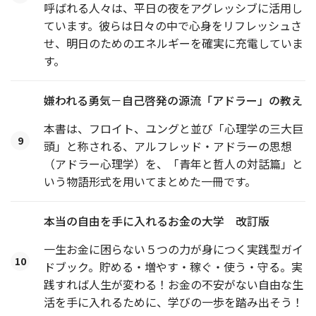
呼ばれる人々は、平日の夜をアグレッシブに活用し
ています。彼らは日々の中で心身をリフレッシュさ
せ、明日のためのエネルギーを確実に充電していま
す。
嫌われる勇気－自己啓発の源流「アドラー」の教え
本書は、フロイト、ユングと並び「心理学の三大巨
9
頭」と称される、アルフレッド・アドラーの思想
（アドラー心理学）を、「青年と哲人の対話篇」と
いう物語形式を用いてまとめた一冊です。
本当の自由を手に入れるお金の大学 改訂版
一生お金に困らない５つの力が身につく実践型ガイ
10
ドブック。貯める・増やす・稼ぐ・使う・守る。実
践すれば人生が変わる！お金の不安がない自由な生
活を手に入れるために、学びの一歩を踏み出そう！