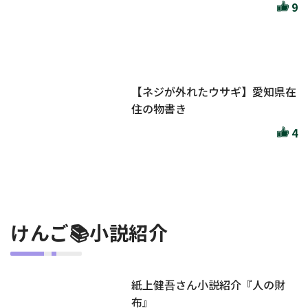
9
【ネジが外れたウサギ】愛知県在
住の物書き
4
けんご📚小説紹介
紙上健吾さん小説紹介『人の財
布』