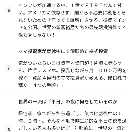
インフレが加速する中、１億でＦＩＲＥなんて甘
6
い。アメリカに依存せず、国から不必要に税をとら
れないための「守ってて爆増」させる、投資マイン
ドを公開。世界の新富裕層たちの最先端投資術で４
億も夢じゃない！
ママ投資家が育休中に１億貯めた株式投資
気がついたらいまは資産４億円超！片腕に赤ちゃ
7
ん、片手にスマホ。授乳しながら月１０００万円を
稼ぐ！資産４億円のママ投資家が教える、優良株で
稼ぐ「４つの手順」。
世界の一流は「平日」の夜に何をしているのか
帰宅後、家でだらだら過ごし、気づけば夜中の１
時、２時…。そんな不毛で非生産的な平日の夜を過
ごしている人も多いはず。対照的に、世界の一流と
8