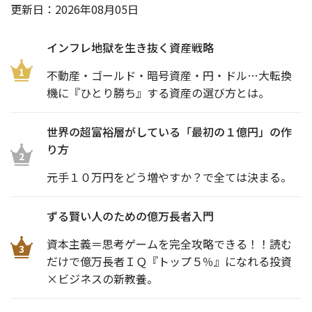
更新日：
2026年08月05日
インフレ地獄を生き抜く資産戦略
1
不動産・ゴールド・暗号資産・円・ドル…大転換
機に『ひとり勝ち』する資産の選び方とは。
世界の超富裕層がしている「最初の１億円」の作
り方
2
元手１０万円をどう増やすか？で全ては決まる。
ずる賢い人のための億万長者入門
資本主義＝思考ゲームを完全攻略できる！！読む
3
だけで億万長者ＩＱ『トップ５％』になれる投資
×ビジネスの新教養。