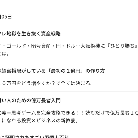
月05日
フレ地獄を生き抜く資産戦略
産・ゴールド・暗号資産・円・ドル…大転換機に『ひとり勝ち
とは。
の超富裕層がしている「最初の１億円」の作り方
１０万円をどう増やすか？で全ては決まる。
賢い人のための億万長者入門
主義＝思考ゲームを完全攻略できる！！読むだけで億万長者Ｉ
』になれる投資×ビジネスの新教養。
に証明されたすごい習慣大百科