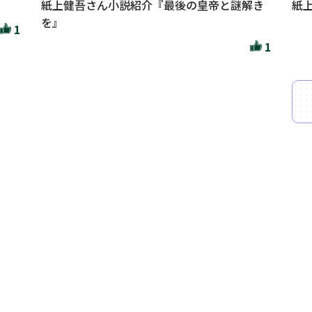
紙上健吾さん小説紹介『最後の皇帝と謎解き
紙
を』
1
1