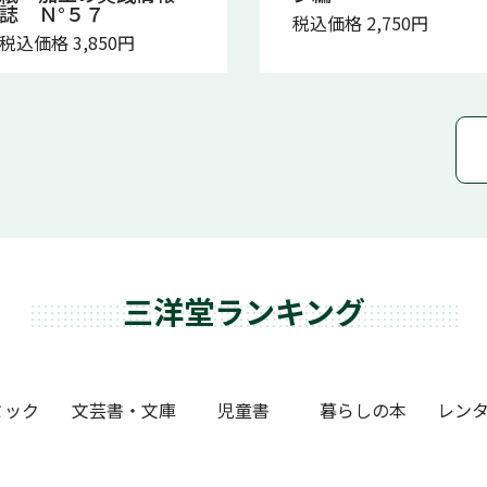
誌 Ｎ°５７
税込価格 2,750円
税込価格 3,850円
三洋堂ランキング
ミック
文芸書・文庫
児童書
暮らしの本
レンタ