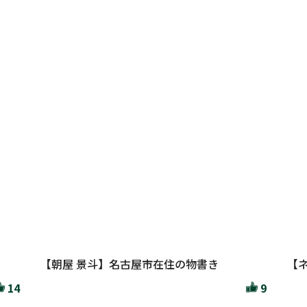
【朝屋 景斗】名古屋市在住の物書き
【
14
9