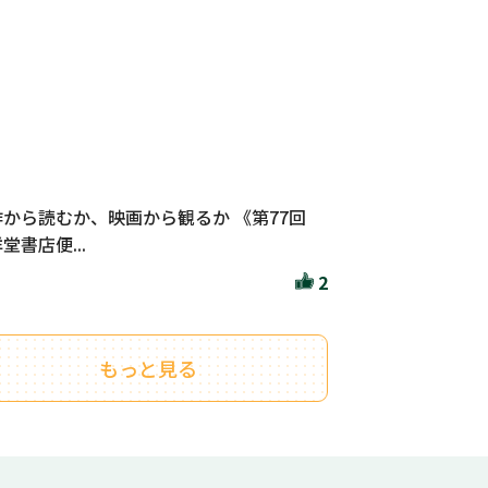
作から読むか、映画から観るか 《第77回
堂書店便...
2
もっと見る