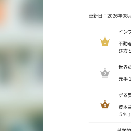
更新日：
2026年08
イン
1
不動
び方
世界
2
元手
ずる
3
資本
５％
科学的