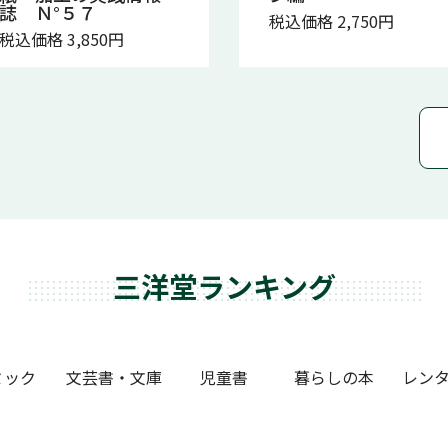
誌 Ｎ°５７
税込価格 2,750円
税込価格 3,850円
三洋堂ランキング
ミック
文芸書・文庫
児童書
暮らしの本
レンタ