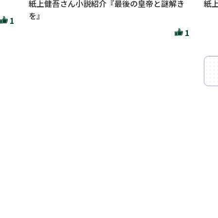
紙上健吾さん小説紹介『最後の皇帝と謎解き
紙
を』
1
1