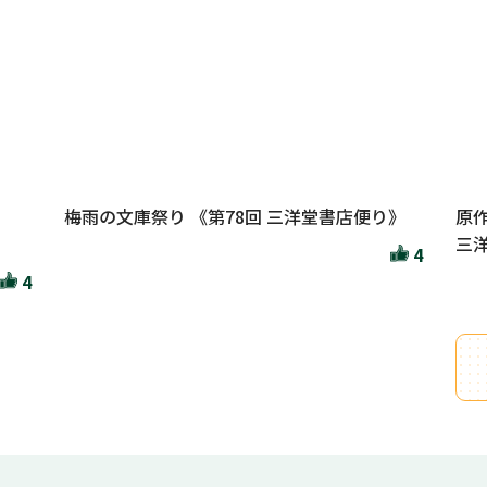
梅雨の文庫祭り 《第78回 三洋堂書店便り》
原
三洋
4
4