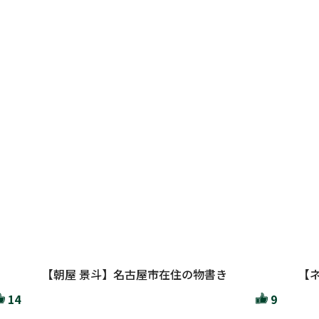
【朝屋 景斗】名古屋市在住の物書き
【
14
9