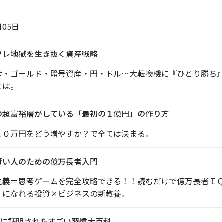
月05日
フレ地獄を生き抜く資産戦略
産・ゴールド・暗号資産・円・ドル…大転換機に『ひとり勝ち
とは。
の超富裕層がしている「最初の１億円」の作り方
１０万円をどう増やすか？で全ては決まる。
賢い人のための億万長者入門
主義＝思考ゲームを完全攻略できる！！読むだけで億万長者Ｉ
』になれる投資×ビジネスの新教養。
に証明されたすごい習慣大百科