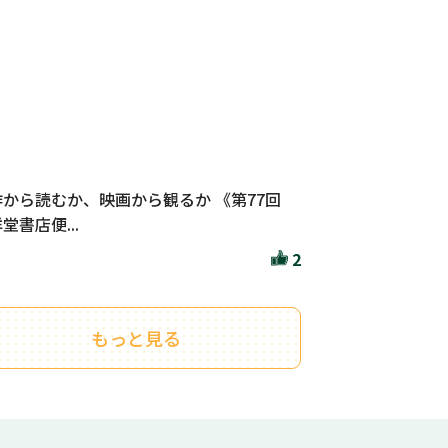
作から読むか、映画から観るか 《第77回
堂書店便...
2
もっと見る