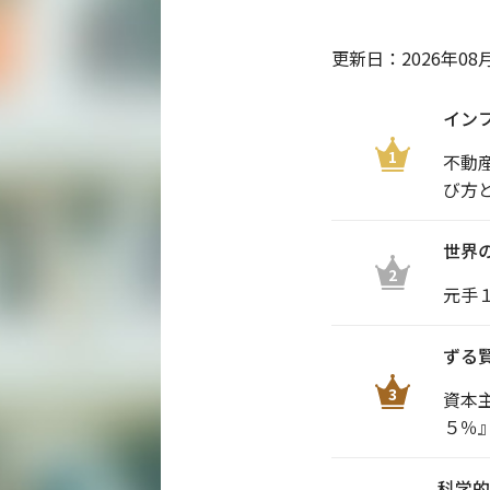
更新日：
2026年08
イン
1
不動
び方
世界
2
元手
ずる
3
資本
５％
科学的