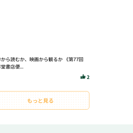
作から読むか、映画から観るか 《第77回
堂書店便...
2
もっと見る