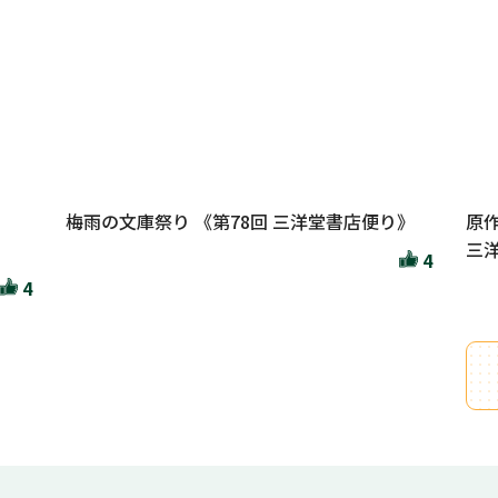
梅雨の文庫祭り 《第78回 三洋堂書店便り》
原
三洋
4
4