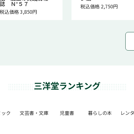
誌 Ｎ°５７
税込価格 2,750円
税込価格 3,850円
三洋堂ランキング
ミック
文芸書・文庫
児童書
暮らしの本
レンタ