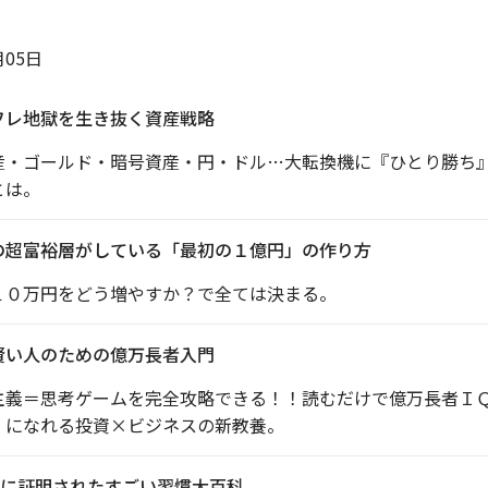
月05日
フレ地獄を生き抜く資産戦略
産・ゴールド・暗号資産・円・ドル…大転換機に『ひとり勝ち
とは。
の超富裕層がしている「最初の１億円」の作り方
１０万円をどう増やすか？で全ては決まる。
賢い人のための億万長者入門
主義＝思考ゲームを完全攻略できる！！読むだけで億万長者Ｉ
』になれる投資×ビジネスの新教養。
に証明されたすごい習慣大百科