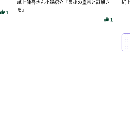
紙上健吾さん小説紹介『最後の皇帝と謎解き
紙
を』
1
1