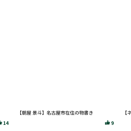
【朝屋 景斗】名古屋市在住の物書き
【
14
9