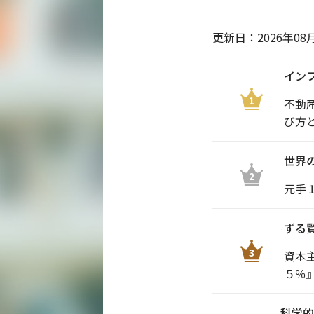
更新日：
2026年08
イン
1
不動
び方
世界
2
元手
ずる
3
資本
５％
科学的