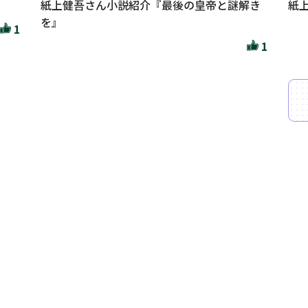
紙上健吾さん小説紹介『最後の皇帝と謎解き
紙
を』
1
1