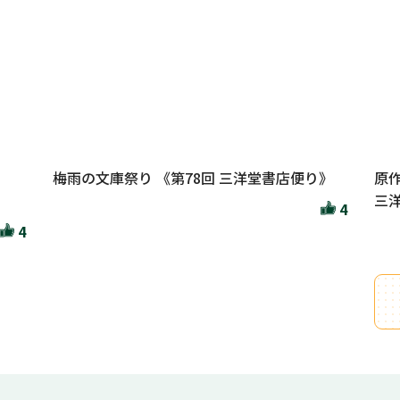
梅雨の文庫祭り 《第78回 三洋堂書店便り》
原
三洋
4
4