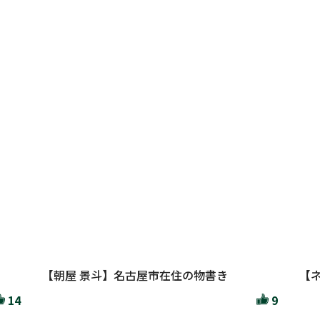
【朝屋 景斗】名古屋市在住の物書き
【
14
9