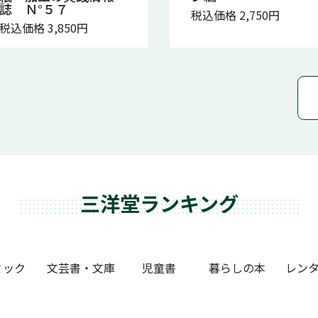
誌 Ｎ°５７
税込価格 2,750円
税込価格 3,850円
三洋堂ランキング
ミック
文芸書・文庫
児童書
暮らしの本
レンタ