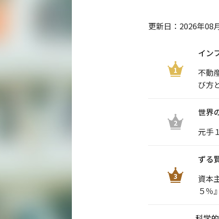
更新日：
2026年08
イン
1
不動
び方
世界
2
元手
ずる
3
資本
５％
科学的