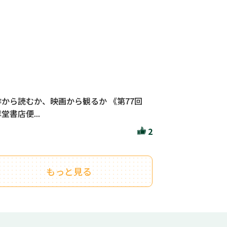
作から読むか、映画から観るか 《第77回
堂書店便...
2
もっと見る