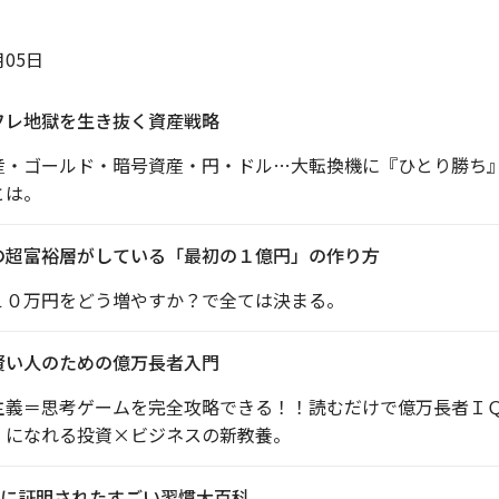
月05日
フレ地獄を生き抜く資産戦略
産・ゴールド・暗号資産・円・ドル…大転換機に『ひとり勝ち
とは。
の超富裕層がしている「最初の１億円」の作り方
１０万円をどう増やすか？で全ては決まる。
賢い人のための億万長者入門
主義＝思考ゲームを完全攻略できる！！読むだけで億万長者Ｉ
』になれる投資×ビジネスの新教養。
に証明されたすごい習慣大百科