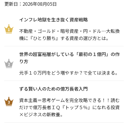
更新日：
2026年08月05日
インフレ地獄を生き抜く資産戦略
1
不動産・ゴールド・暗号資産・円・ドル…大転換
機に『ひとり勝ち』する資産の選び方とは。
世界の超富裕層がしている「最初の１億円」の作
り方
2
元手１０万円をどう増やすか？で全ては決まる。
ずる賢い人のための億万長者入門
資本主義＝思考ゲームを完全攻略できる！！読む
3
だけで億万長者ＩＱ『トップ５％』になれる投資
×ビジネスの新教養。