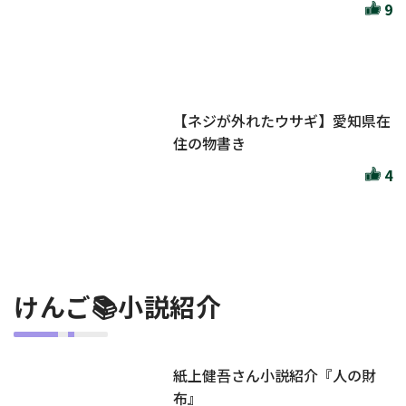
9
【ネジが外れたウサギ】愛知県在
住の物書き
4
けんご📚小説紹介
紙上健吾さん小説紹介『人の財
布』