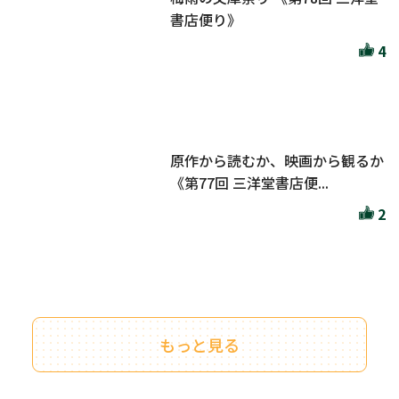
書店便り》
4
原作から読むか、映画から観るか
《第77回 三洋堂書店便...
2
もっと見る