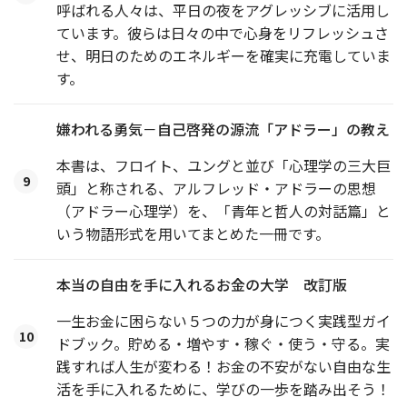
呼ばれる人々は、平日の夜をアグレッシブに活用し
ています。彼らは日々の中で心身をリフレッシュさ
せ、明日のためのエネルギーを確実に充電していま
す。
嫌われる勇気－自己啓発の源流「アドラー」の教え
本書は、フロイト、ユングと並び「心理学の三大巨
9
頭」と称される、アルフレッド・アドラーの思想
（アドラー心理学）を、「青年と哲人の対話篇」と
いう物語形式を用いてまとめた一冊です。
本当の自由を手に入れるお金の大学 改訂版
一生お金に困らない５つの力が身につく実践型ガイ
10
ドブック。貯める・増やす・稼ぐ・使う・守る。実
践すれば人生が変わる！お金の不安がない自由な生
活を手に入れるために、学びの一歩を踏み出そう！