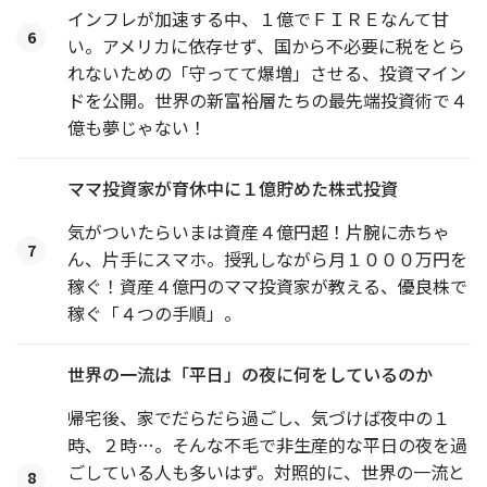
インフレが加速する中、１億でＦＩＲＥなんて甘
6
い。アメリカに依存せず、国から不必要に税をとら
れないための「守ってて爆増」させる、投資マイン
ドを公開。世界の新富裕層たちの最先端投資術で４
億も夢じゃない！
ママ投資家が育休中に１億貯めた株式投資
気がついたらいまは資産４億円超！片腕に赤ちゃ
7
ん、片手にスマホ。授乳しながら月１０００万円を
稼ぐ！資産４億円のママ投資家が教える、優良株で
稼ぐ「４つの手順」。
世界の一流は「平日」の夜に何をしているのか
帰宅後、家でだらだら過ごし、気づけば夜中の１
時、２時…。そんな不毛で非生産的な平日の夜を過
ごしている人も多いはず。対照的に、世界の一流と
8