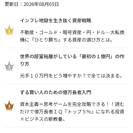
更新日：
2026年08月05日
インフレ地獄を生き抜く資産戦略
1
不動産・ゴールド・暗号資産・円・ドル…大転換
機に『ひとり勝ち』する資産の選び方とは。
世界の超富裕層がしている「最初の１億円」の作
り方
2
元手１０万円をどう増やすか？で全ては決まる。
ずる賢い人のための億万長者入門
資本主義＝思考ゲームを完全攻略できる！！読む
3
だけで億万長者ＩＱ『トップ５％』になれる投資
×ビジネスの新教養。