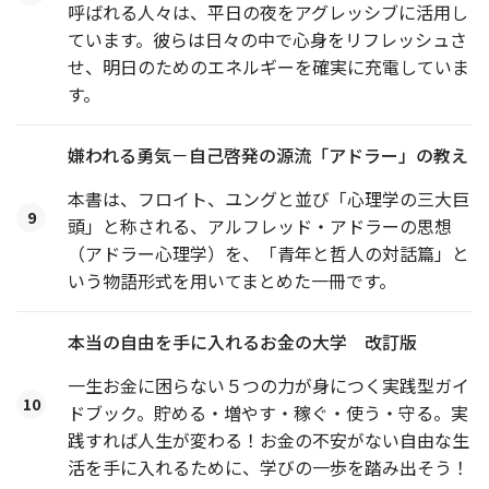
呼ばれる人々は、平日の夜をアグレッシブに活用し
ています。彼らは日々の中で心身をリフレッシュさ
せ、明日のためのエネルギーを確実に充電していま
す。
嫌われる勇気－自己啓発の源流「アドラー」の教え
本書は、フロイト、ユングと並び「心理学の三大巨
9
頭」と称される、アルフレッド・アドラーの思想
（アドラー心理学）を、「青年と哲人の対話篇」と
いう物語形式を用いてまとめた一冊です。
本当の自由を手に入れるお金の大学 改訂版
一生お金に困らない５つの力が身につく実践型ガイ
10
ドブック。貯める・増やす・稼ぐ・使う・守る。実
践すれば人生が変わる！お金の不安がない自由な生
活を手に入れるために、学びの一歩を踏み出そう！