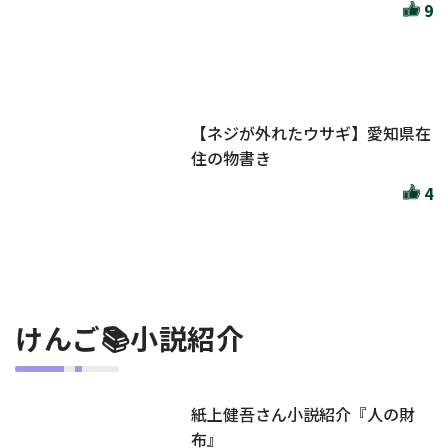
9
【ネジが外れたウサギ】愛知県在
住の物書き
4
けんご📚小説紹介
紙上健吾さん小説紹介『人の財
布』