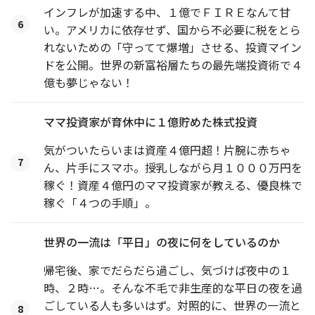
インフレが加速する中、１億でＦＩＲＥなんて甘
6
い。アメリカに依存せず、国から不必要に税をとら
れないための「守ってて爆増」させる、投資マイン
ドを公開。世界の新富裕層たちの最先端投資術で４
億も夢じゃない！
ママ投資家が育休中に１億貯めた株式投資
気がついたらいまは資産４億円超！片腕に赤ちゃ
7
ん、片手にスマホ。授乳しながら月１０００万円を
稼ぐ！資産４億円のママ投資家が教える、優良株で
稼ぐ「４つの手順」。
世界の一流は「平日」の夜に何をしているのか
帰宅後、家でだらだら過ごし、気づけば夜中の１
時、２時…。そんな不毛で非生産的な平日の夜を過
ごしている人も多いはず。対照的に、世界の一流と
8