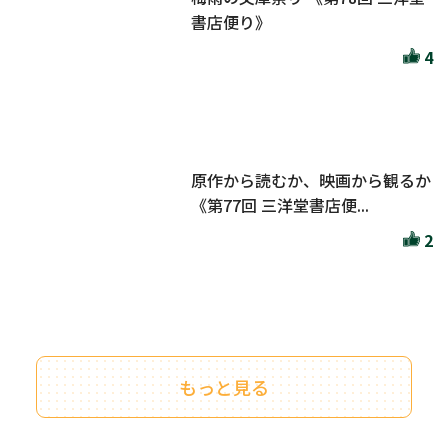
書店便り》
4
原作から読むか、映画から観るか
《第77回 三洋堂書店便...
2
もっと見る