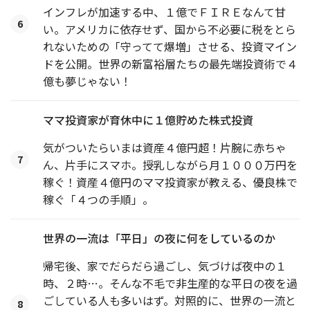
インフレが加速する中、１億でＦＩＲＥなんて甘
6
い。アメリカに依存せず、国から不必要に税をとら
れないための「守ってて爆増」させる、投資マイン
ドを公開。世界の新富裕層たちの最先端投資術で４
億も夢じゃない！
ママ投資家が育休中に１億貯めた株式投資
気がついたらいまは資産４億円超！片腕に赤ちゃ
7
ん、片手にスマホ。授乳しながら月１０００万円を
稼ぐ！資産４億円のママ投資家が教える、優良株で
稼ぐ「４つの手順」。
世界の一流は「平日」の夜に何をしているのか
帰宅後、家でだらだら過ごし、気づけば夜中の１
時、２時…。そんな不毛で非生産的な平日の夜を過
ごしている人も多いはず。対照的に、世界の一流と
8