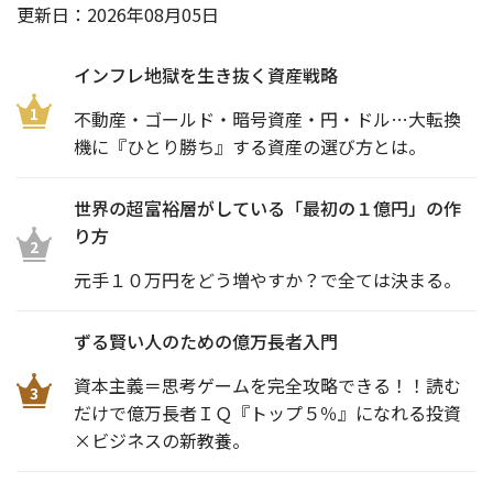
更新日：
2026年08月05日
インフレ地獄を生き抜く資産戦略
1
不動産・ゴールド・暗号資産・円・ドル…大転換
機に『ひとり勝ち』する資産の選び方とは。
世界の超富裕層がしている「最初の１億円」の作
り方
2
元手１０万円をどう増やすか？で全ては決まる。
ずる賢い人のための億万長者入門
資本主義＝思考ゲームを完全攻略できる！！読む
3
だけで億万長者ＩＱ『トップ５％』になれる投資
×ビジネスの新教養。