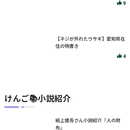
9
【ネジが外れたウサギ】愛知県在
住の物書き
4
けんご📚小説紹介
紙上健吾さん小説紹介『人の財
布』