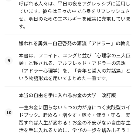
呼ばれる人々は、平日の夜をアグレッシブに活用し
ています。彼らは日々の中で心身をリフレッシュさ
せ、明日のためのエネルギーを確実に充電していま
す。
嫌われる勇気－自己啓発の源流「アドラー」の教え
本書は、フロイト、ユングと並び「心理学の三大巨
9
頭」と称される、アルフレッド・アドラーの思想
（アドラー心理学）を、「青年と哲人の対話篇」と
いう物語形式を用いてまとめた一冊です。
本当の自由を手に入れるお金の大学 改訂版
一生お金に困らない５つの力が身につく実践型ガイ
10
ドブック。貯める・増やす・稼ぐ・使う・守る。実
践すれば人生が変わる！お金の不安がない自由な生
活を手に入れるために、学びの一歩を踏み出そう！