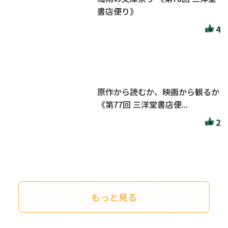
書店便り》
4
原作から読むか、映画から観るか
《第77回 三洋堂書店便...
2
もっと見る