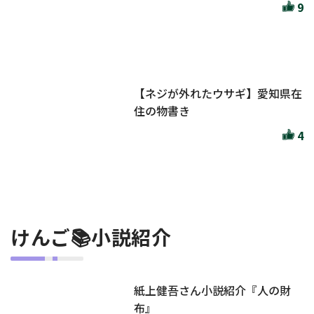
9
【ネジが外れたウサギ】愛知県在
住の物書き
4
けんご📚小説紹介
紙上健吾さん小説紹介『人の財
布』