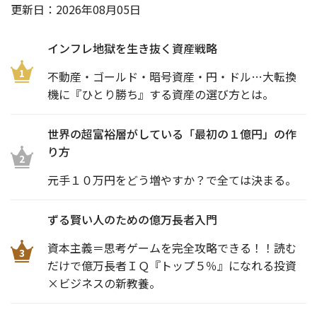
更新日：
2026年08月05日
インフレ地獄を生き抜く資産戦略
1
不動産・ゴールド・暗号資産・円・ドル…大転換
機に『ひとり勝ち』する資産の選び方とは。
世界の超富裕層がしている「最初の１億円」の作
り方
2
元手１０万円をどう増やすか？で全ては決まる。
ずる賢い人のための億万長者入門
資本主義＝思考ゲームを完全攻略できる！！読む
3
だけで億万長者ＩＱ『トップ５％』になれる投資
×ビジネスの新教養。