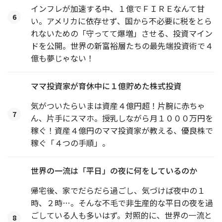
インフレが加速する中、１億でＦＩＲＥなんて甘
6
い。アメリカに依存せず、国から不必要に税をとら
れないための「守ってて爆増」させる、投資マイン
ドを公開。世界の新富裕層たちの最先端投資術で４
億も夢じゃない！
ママ投資家が育休中に１億貯めた株式投資
気がついたらいまは資産４億円超！片腕に赤ちゃ
7
ん、片手にスマホ。授乳しながら月１０００万円を
稼ぐ！資産４億円のママ投資家が教える、優良株で
稼ぐ「４つの手順」。
世界の一流は「平日」の夜に何をしているのか
帰宅後、家でだらだら過ごし、気づけば夜中の１
時、２時…。そんな不毛で非生産的な平日の夜を過
ごしている人も多いはず。対照的に、世界の一流と
8