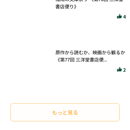
書店便り》
4
原作から読むか、映画から観るか
《第77回 三洋堂書店便...
2
もっと見る