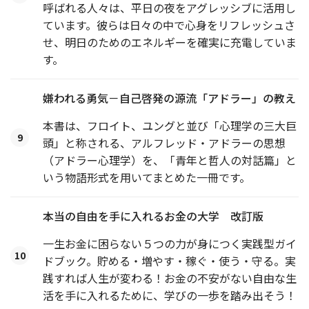
呼ばれる人々は、平日の夜をアグレッシブに活用し
ています。彼らは日々の中で心身をリフレッシュさ
せ、明日のためのエネルギーを確実に充電していま
す。
嫌われる勇気－自己啓発の源流「アドラー」の教え
本書は、フロイト、ユングと並び「心理学の三大巨
9
頭」と称される、アルフレッド・アドラーの思想
（アドラー心理学）を、「青年と哲人の対話篇」と
いう物語形式を用いてまとめた一冊です。
本当の自由を手に入れるお金の大学 改訂版
一生お金に困らない５つの力が身につく実践型ガイ
10
ドブック。貯める・増やす・稼ぐ・使う・守る。実
践すれば人生が変わる！お金の不安がない自由な生
活を手に入れるために、学びの一歩を踏み出そう！